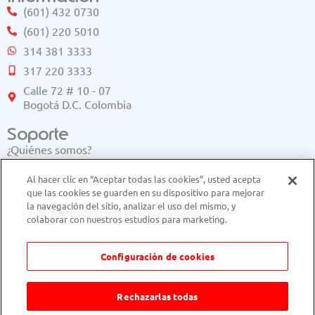
(601) 432 0730
(601) 220 5010
314 381 3333
317 220 3333
Calle 72 # 10 - 07
Bogotá D.C. Colombia
Soporte
¿Quiénes somos?
Buscador de comercios
Al hacer clic en “Aceptar todas las cookies”, usted acepta
Ayuda
que las cookies se guarden en su dispositivo para mejorar
clientes@edenred.co
comercios@edenred.co
la navegación del sitio, analizar el uso del mismo, y
usuarios@edenred.co
colaborar con nuestros estudios para marketing.
Disponible
Configuración de cookies
Rechazarlas todas